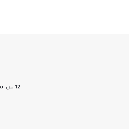
12 ش اسماعيل كمال متفرع من فريد سميكة - مصر الجديدة - القاهرة